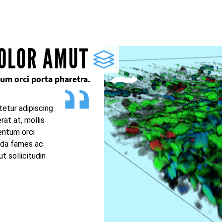
OLOR AMUT
um orci porta pharetra.
etur adipiscing
erat at, mollis
entum orci
ada fames ac
t sollicitudin