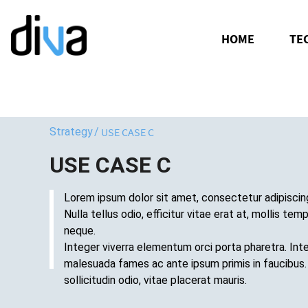
HOME
TE
Strategy
/
USE CASE C
USE CASE C
Lorem ipsum dolor sit amet, consectetur adipiscing
Nulla tellus odio, efficitur vitae erat at, mollis tem
neque.
Integer viverra elementum orci porta pharetra. In
malesuada fames ac ante ipsum primis in faucibus.
sollicitudin odio, vitae placerat mauris.